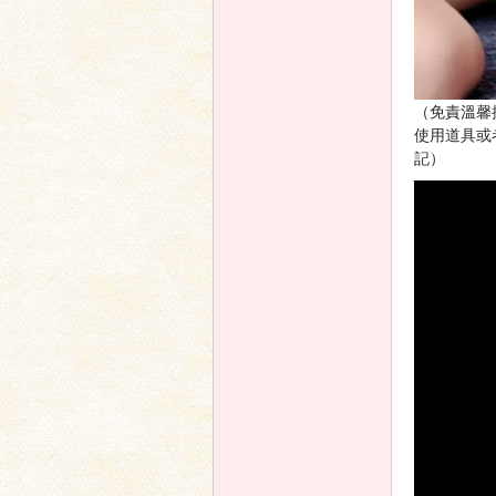
（免責溫馨
使用道具或
記）