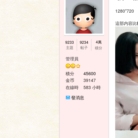
1280*720
這部内容比
神
4萬
9233
9234
主題
帖子
積分
管理員
積分
45600
金币
39147
在線時
583 小時
間
發消息
之