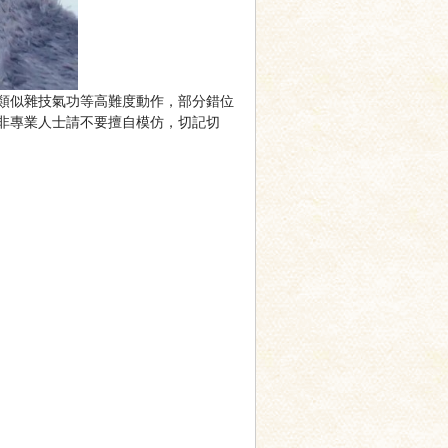
類似雜技氣功等高難度動作，部分錯位
非專業人士請不要擅自模仿，切記切