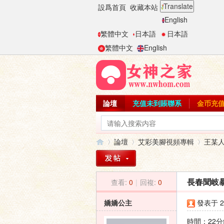
Translate
設爲首頁
收藏本站
English
繁體中文
日本語
日本語
繁體中文
English
論壇
充值未到賬聯系
金币充
論壇
艾彩美腳視頻專輯
王某
查看:
0
|
回複:
0
長春聞岐
女
»
›
›
嬌嬌公主
發表于 20
時間：22分