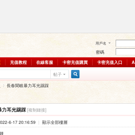
用戶名
密碼
值
充值教程
在線客服
卡密充值購買
卡密充值入口
帖子
搜
人
長春聞岐暴力耳光踢踩
索
[複制鏈接]
暴力耳光踢踩
›
22-6-17 20:16:59
|
顯示全部樓層
鍾