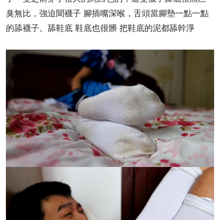
臭無比，強迫聞襪子 腳插嘴深喉，舌頭當腳墊一點一點
的舔襪子。舔鞋底 鞋底也很髒 把鞋底的泥都舔幹淨