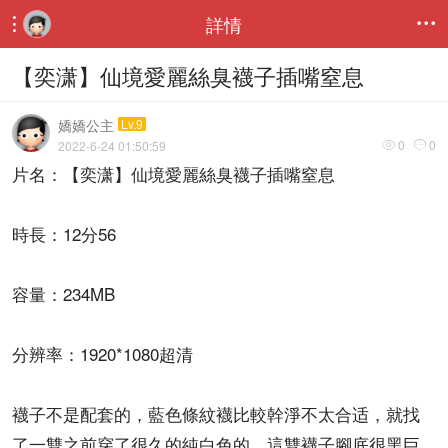
詳情


【奕潇】仙境愛麗絲臭襪子插嘴窒息
嬌嬌公主
Lv.9
0
0
2022-6-24 01:50:59


片名：【奕潇】仙境愛麗絲臭襪子插嘴窒息
時長：12分56
容量：234MB
分辨率：1920*1080超清
襪子不是配套的，藍色條紋襪比較幹淨不太合适，就找
了一雙之前穿了很久的純白色的，這雙襪子腳底很黑巨