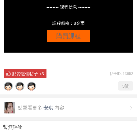
-------- 課程信息 --------
課程價格：8金币
購買課程
點贊這個帖子
+3
帖子ID: 13652

3
贊
點擊看更多
安琪
内容

暫無評論