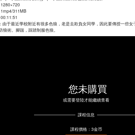
 1280×720
 1mp4/311MB
00:11:51
] ：由于最近學校附近有很多色狼，老是去欺負女同學，因此要傳授一些
防狼術。腳踹，踩踏制服色狼。
您未購買
或需要登陸才能繼續查看
課程信息
課程價格：3金币