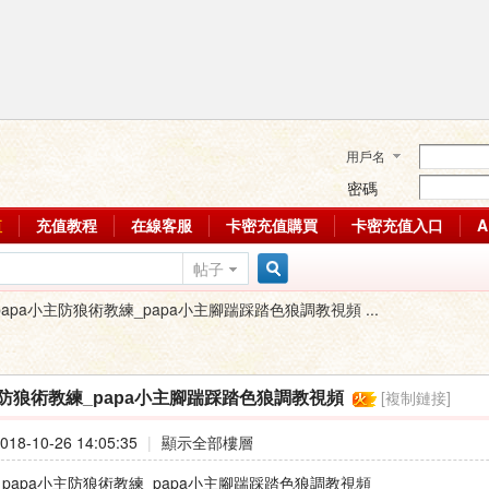
用戶名
密碼
值
充值教程
在線客服
卡密充值購買
卡密充值入口
帖子
搜
papa小主防狼術教練_papa小主腳踹踩踏色狼調教視頻 ...
索
[複制鏈接]
主防狼術教練_papa小主腳踹踩踏色狼調教視頻
18-10-26 14:05:35
|
顯示全部樓層
 : papa小主防狼術教練_papa小主腳踹踩踏色狼調教視頻