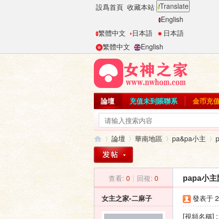
Translate
設爲首頁
收藏本站
English
繁體中文
日本語
日本語
繁體中文
English
論壇
充值未到賬聯系
金币充
論壇
華南地區
pa&pa小主
查看:
0
|
回複:
0
papa小
女
»
›
›
›
女主之家-二麻子
發表于 20
[視頻名稱]