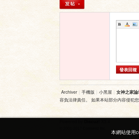
發表回複
Archiver
|
手機版
|
小黑屋
|
女神之家論
容負法律責任。 如果本站部分内容侵犯
Powered by
Discuz!
X3.4
© 2001-2017
Comsenz Inc.
本網站使用c