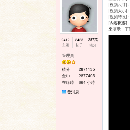
[視頻尺寸] :
[視頻大小] :
[視頻時長] : 
[内容概要
來演示一下
神
287萬
2412
2423
主題
帖子
積分
管理員
積分
2871135
金币
2877405
在線時
664 小時
間
發消息
之