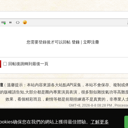
您需要登錄後才可以回帖
登錄
|
立即注冊
回帖後跳轉到最後一頁
壇
(
溫馨提示：本站内容來源各大站點API采集，本站不會保存、複制或
您的版權請告知,大部分都是圈内專業演員表演，很多類似雜技氣功等高難
效果，看個精彩而且，劇情等都是前期排練過不是真實的，非專業人
GMT+8, 2026-8-8 08:28 PM
, Processe
ookies确保您在我們的網站上獲得最佳體驗。
了解更多