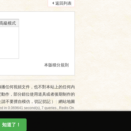
返回列表
高級模式
本版積分規則
傳播任何視頻文件，也不對本站上的任何内
度動作，部分錯位使用道具或者後期制作的
士請不要擅自模仿，切記切記
)
|
網站地圖
d in 0.069641 second(s), 7 queries , Redis On.
知道了！