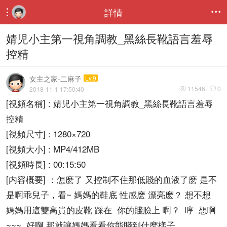
詳情


婧児小主第一視角調教_黑絲長靴語言羞辱
控精
女主之家-二麻子
Lv.9
11546
0
2018-11-1 17:50:40


[視頻名稱] : 婧児小主第一視角調教_黑絲長靴語言羞辱
控精
[視頻尺寸] : 1280×720
[視頻大小] : MP4/412MB
[視頻時長] : 00:15:50
[内容概要] ：怎麽了 又控制不住那低賤的血液了麽 是不
是啊乖兒子，看~ 媽媽的鞋底 性感麽 漂亮麽？ 想不想
媽媽用這雙高貴的皮靴 踩在 你的賤臉上 啊？ 哼 想啊
~~~ 好啊 那就讓媽媽看看你能賤到什麽樣子，