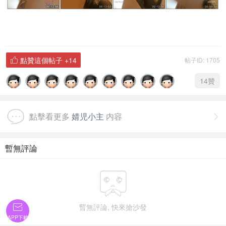
點贊這個帖子
+14
帖子ID: 1705

14
贊
點擊看更多
婧児小主
内容

暫無評論

暫無評論, 快來搶沙發

APP下載