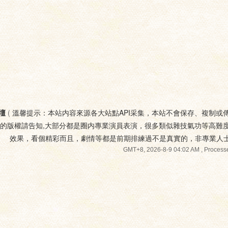
壇
(
溫馨提示：本站内容來源各大站點API采集，本站不會保存、複制或
您的版權請告知,大部分都是圈内專業演員表演，很多類似雜技氣功等高難
效果，看個精彩而且，劇情等都是前期排練過不是真實的，非專業人
GMT+8, 2026-8-9 04:02 AM
, Processe