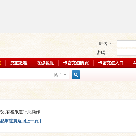
用戶名
密碼
值
充值教程
在線客服
卡密充值購買
卡密充值入口
帖子
搜
索
您沒有權限進行此操作
[ 點擊這裏返回上一頁 ]