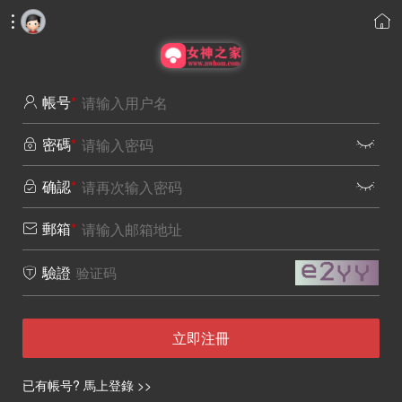


帳号
*

密碼
*


确認
*


郵箱
*

驗證

立即注冊
已有帳号? 馬上登錄 >>