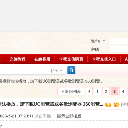
用戶名
密碼
值
充值教程
在線客服
卡密充值購買
卡密充值入口
帖子
搜
果視頻無法播放，請下載UC浏覽器或谷歌浏覽器 360浏覽 ...
返回列表
1
2
3
4
索
[複
法播放，請下載UC浏覽器或谷歌浏覽器 360浏覽...
23-5-21 07:20:11
來自手機
|
顯示全部樓層
了