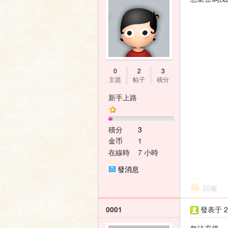
家
0
2
3
主題
帖子
積分
新手上路
積分
3
論
金币
1
在線時
7 小時
間
發消息
回複
0001
發表于 20