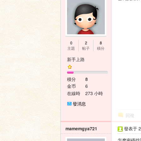
神
0
2
8
主題
帖子
積分
新手上路
積分
8
金币
6
在線時
273 小時
間
之
發消息
回複
mamemgya721
發表于 20
怎麽密碼找