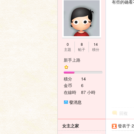
有些的确看
0
8
14
主題
帖子
積分
新手上路
積分
14
金币
6
在線時
87 小時
間
發消息
回複
女主之家
發表于 20