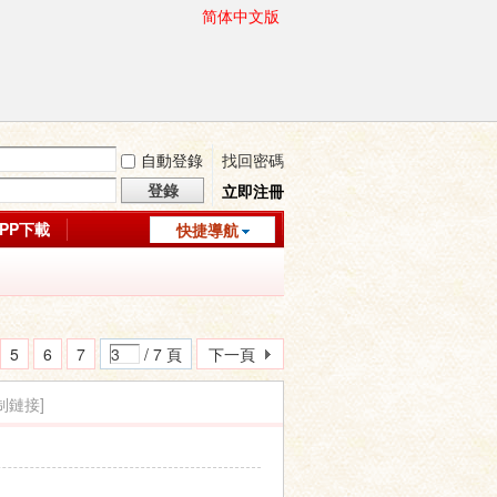
简体中文版
自動登錄
找回密碼
登錄
立即注冊
APP下載
快捷導航
5
6
7
/ 7 頁
下一頁
制鏈接]