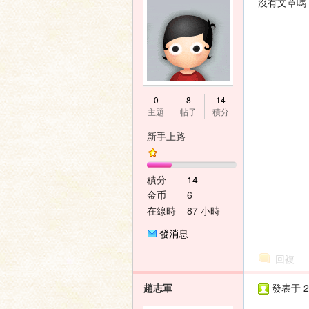
沒有文章嗎
0
8
14
主題
帖子
積分
新手上路
積分
14
金币
6
在線時
87 小時
間
發消息
回複
趙志軍
發表于 20