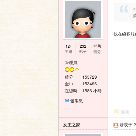
a
找在線客服
15萬
124
232
主題
帖子
積分
管理員
積分
153729
金币
153496
在線時
1586 小時
間
發消息
回複
女主之家
發表于 20