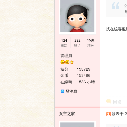
0
找在線客服
15萬
124
232
主題
帖子
積分
管理員
積分
153729
金币
153496
在線時
1586 小時
間
發消息
回複
女主之家
發表于 20