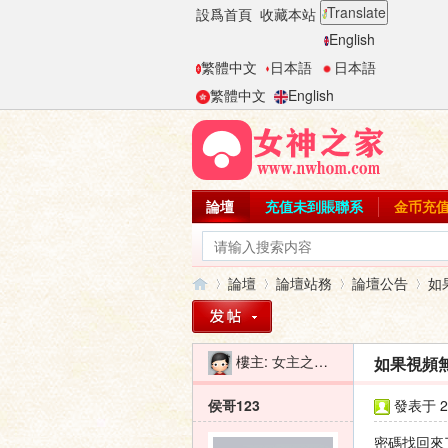
Translate
設爲首頁
收藏本站
English
繁體中文
日本語
日本語
繁體中文
English
論壇
充值未到賬聯系
金币充
論壇
論壇站務
論壇公告
如
樓主:
女主之家-二麻子
如果視頻無
女
»
›
›
›
侯哥123
發表于 20
密碼找回來