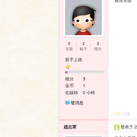
無法充值
壇
0
2
3
主題
帖子
積分
新手上路
積分
3
金币
1
在線時
0 小時
間
發消息
回複
趙志軍
發表于 20